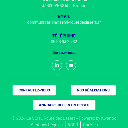
33600 PESSAC - France
EMAIL
communication@seml-routedeslasers.fr
TÉLÉPHONE
05 56 93 25 82
Suivez-nous
CONTACTEZ-NOUS
NOS RÉALISATIONS
ANNUAIRE DES ENTREPRISES
© 2024 La SEML Route des Lasers - Powered by
Kwantic
Mentions Légales
RGPD
Cookies