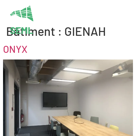
FR
EN
Bâtiment :
GIENAH
ONYX