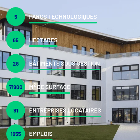
PARCS TECHNOLOGIQUES
5
HECTARES
65
BÂTIMENTS SOUS GESTION
28
2
M
DE SURFACE
71900
ENTREPRISES LOCATAIRES
91
EMPLOIS
1655