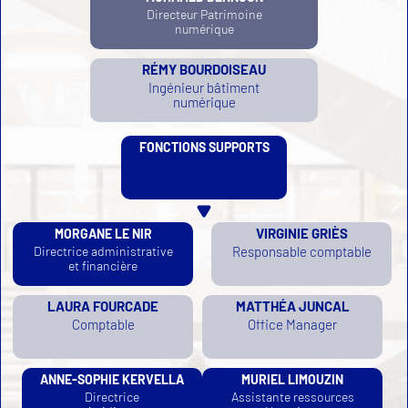
Directeur Patrimoine
numérique
RÉMY BOURDOISEAU
Ingénieur bâtiment
numérique
FONCTIONS SUPPORTS
VIRGINIE GRIÈS
MORGANE LE NIR
Directrice administrative
Responsable comptable
et financière
LAURA FOURCADE
MATTHÉA JUNCAL
Comptable
Office Manager
ANNE-SOPHIE KERVELLA
MURIEL LIMOUZIN
Directrice
Assistante ressources