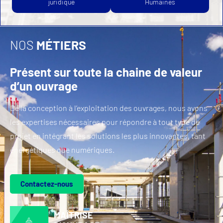
juridique
Humaines
NOS
MÉTIERS
Présent sur toute la chaine de valeur
d’un ouvrage
De la conception à l’exploitation des ouvrages, nous avons
les expertises nécessaires pour répondre à tout type de
projet en intégrant les solutions les plus innovantes, tant
énergétiques que numériques.
Contactez-nous
MAÎTRISE