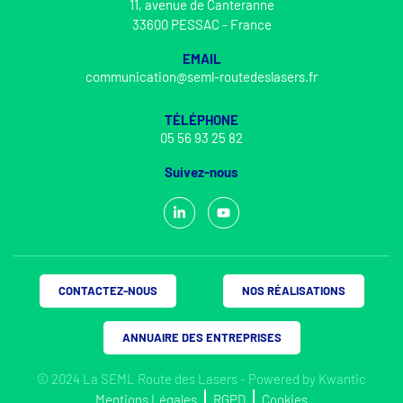
11, avenue de Canteranne
33600 PESSAC - France
EMAIL
communication@seml-routedeslasers.fr
TÉLÉPHONE
05 56 93 25 82
Suivez-nous
CONTACTEZ-NOUS
NOS RÉALISATIONS
ANNUAIRE DES ENTREPRISES
© 2024 La SEML Route des Lasers - Powered by
Kwantic
Mentions Légales
RGPD
Cookies