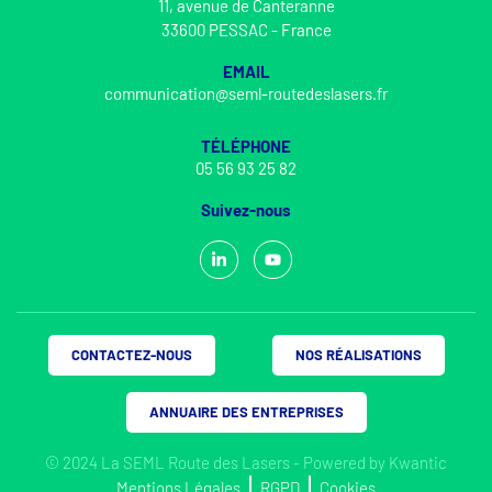
11, avenue de Canteranne
33600 PESSAC - France
EMAIL
communication@seml-routedeslasers.fr
TÉLÉPHONE
05 56 93 25 82
Suivez-nous
CONTACTEZ-NOUS
NOS RÉALISATIONS
ANNUAIRE DES ENTREPRISES
© 2024 La SEML Route des Lasers - Powered by
Kwantic
Mentions Légales
RGPD
Cookies