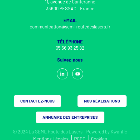
11, avenue de Canteranne
33600 PESSAC - France
EMAIL
communication@seml-routedeslasers.fr
TÉLÉPHONE
05 56 93 25 82
Suivez-nous
CONTACTEZ-NOUS
NOS RÉALISATIONS
ANNUAIRE DES ENTREPRISES
© 2024 La SEML Route des Lasers - Powered by
Kwantic
Mentions Légales
RGPD
Cookies