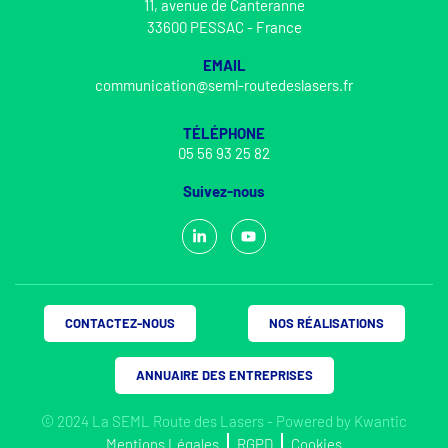
11, avenue de Canteranne
33600 PESSAC - France
EMAIL
communication@seml-routedeslasers.fr
TÉLÉPHONE
05 56 93 25 82
Suivez-nous
CONTACTEZ-NOUS
NOS RÉALISATIONS
ANNUAIRE DES ENTREPRISES
© 2024 La SEML Route des Lasers - Powered by
Kwantic
Mentions Légales
RGPD
Cookies