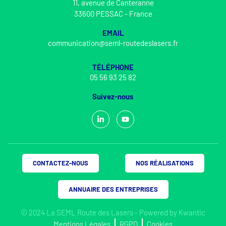
11, avenue de Canteranne
33600 PESSAC - France
EMAIL
communication@seml-routedeslasers.fr
TÉLÉPHONE
05 56 93 25 82
Suivez-nous
CONTACTEZ-NOUS
NOS RÉALISATIONS
ANNUAIRE DES ENTREPRISES
© 2024 La SEML Route des Lasers - Powered by
Kwantic
Mentions Légales
RGPD
Cookies