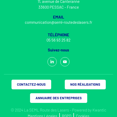
11, avenue de Canteranne
33600 PESSAC - France
EMAIL
communication@seml-routedeslasers.fr
TÉLÉPHONE
05 56 93 25 82
Suivez-nous
CONTACTEZ-NOUS
NOS RÉALISATIONS
ANNUAIRE DES ENTREPRISES
© 2024 La SEML Route des Lasers - Powered by
Kwantic
Mentions Légales
RGPD
Cookies