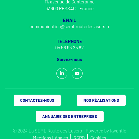
11, avenue de Canteranne
33600 PESSAC - France
EMAIL
communication@seml-routedeslasers.fr
TÉLÉPHONE
05 56 93 25 82
Suivez-nous
CONTACTEZ-NOUS
NOS RÉALISATIONS
ANNUAIRE DES ENTREPRISES
© 2024 La SEML Route des Lasers - Powered by
Kwantic
Mentions Légales
RGPD
Cookies