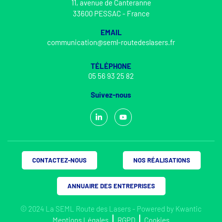
11, avenue de Canteranne
33600 PESSAC - France
EMAIL
communication@seml-routedeslasers.fr
TÉLÉPHONE
05 56 93 25 82
Suivez-nous
CONTACTEZ-NOUS
NOS RÉALISATIONS
ANNUAIRE DES ENTREPRISES
© 2024 La SEML Route des Lasers - Powered by
Kwantic
Mentions Légales
RGPD
Cookies