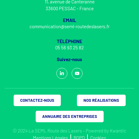
11, avenue de Canteranne
33600 PESSAC - France
EMAIL
communication@seml-routedeslasers.fr
TÉLÉPHONE
05 56 93 25 82
Suivez-nous
CONTACTEZ-NOUS
NOS RÉALISATIONS
ANNUAIRE DES ENTREPRISES
© 2024 La SEML Route des Lasers - Powered by
Kwantic
Mentions Légales
RGPD
Cookies