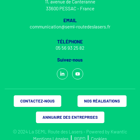
11, avenue de Canteranne
33600 PESSAC - France
EMAIL
communication@seml-routedeslasers.fr
TÉLÉPHONE
05 56 93 25 82
Suivez-nous
CONTACTEZ-NOUS
NOS RÉALISATIONS
ANNUAIRE DES ENTREPRISES
© 2024 La SEML Route des Lasers - Powered by
Kwantic
Mentions Légales
RGPD
Cookies