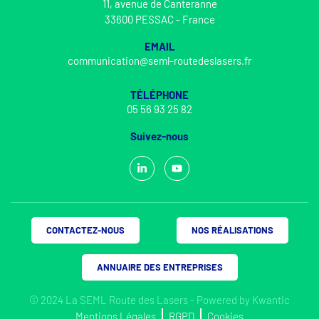
11, avenue de Canteranne
33600 PESSAC - France
EMAIL
communication@seml-routedeslasers.fr
TÉLÉPHONE
05 56 93 25 82
Suivez-nous
CONTACTEZ-NOUS
NOS RÉALISATIONS
ANNUAIRE DES ENTREPRISES
© 2024 La SEML Route des Lasers - Powered by
Kwantic
Mentions Légales
RGPD
Cookies