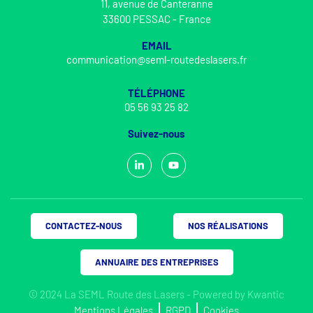
11, avenue de Canteranne
33600 PESSAC - France
EMAIL
communication@seml-routedeslasers.fr
TÉLÉPHONE
05 56 93 25 82
Suivez-nous
CONTACTEZ-NOUS
NOS RÉALISATIONS
ANNUAIRE DES ENTREPRISES
© 2024 La SEML Route des Lasers - Powered by
Kwantic
Mentions Légales
RGPD
Cookies