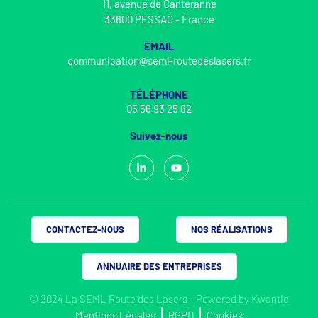
11, avenue de Canteranne
33600 PESSAC - France
EMAIL
communication@seml-routedeslasers.fr
TÉLÉPHONE
05 56 93 25 82
Suivez-nous
CONTACTEZ-NOUS
NOS RÉALISATIONS
ANNUAIRE DES ENTREPRISES
© 2024 La SEML Route des Lasers - Powered by
Kwantic
Mentions Légales
RGPD
Cookies