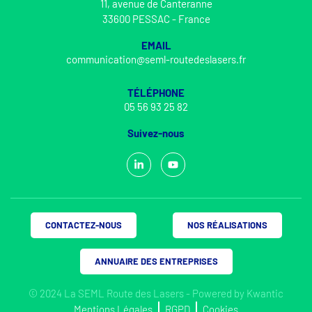
11, avenue de Canteranne
33600 PESSAC - France
EMAIL
communication@seml-routedeslasers.fr
TÉLÉPHONE
05 56 93 25 82
Suivez-nous
CONTACTEZ-NOUS
NOS RÉALISATIONS
ANNUAIRE DES ENTREPRISES
© 2024 La SEML Route des Lasers - Powered by
Kwantic
Mentions Légales
RGPD
Cookies