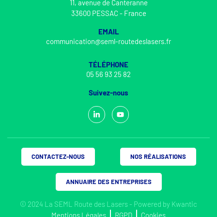
11, avenue de Canteranne
33600 PESSAC - France
EMAIL
communication@seml-routedeslasers.fr
TÉLÉPHONE
05 56 93 25 82
Suivez-nous
CONTACTEZ-NOUS
NOS RÉALISATIONS
ANNUAIRE DES ENTREPRISES
© 2024 La SEML Route des Lasers - Powered by
Kwantic
Mentions Légales
RGPD
Cookies