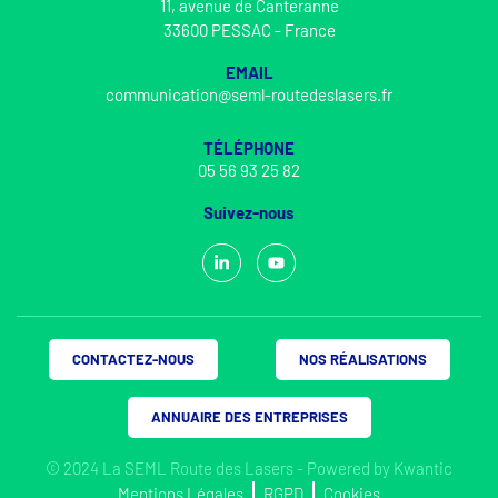
11, avenue de Canteranne
33600 PESSAC - France
EMAIL
communication@seml-routedeslasers.fr
TÉLÉPHONE
05 56 93 25 82
Suivez-nous
CONTACTEZ-NOUS
NOS RÉALISATIONS
ANNUAIRE DES ENTREPRISES
© 2024 La SEML Route des Lasers - Powered by
Kwantic
Mentions Légales
RGPD
Cookies