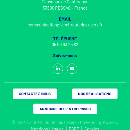
11, avenue de Canteranne
33600 PESSAC - France
EMAIL
communication@seml-routedeslasers.fr
TÉLÉPHONE
05 56 93 25 82
Suivez-nous
CONTACTEZ-NOUS
NOS RÉALISATIONS
ANNUAIRE DES ENTREPRISES
© 2024 La SEML Route des Lasers - Powered by
Kwantic
Mentions Légales
RGPD
Cookies