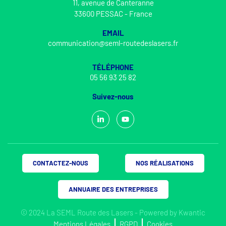
11, avenue de Canteranne
33600 PESSAC - France
EMAIL
communication@seml-routedeslasers.fr
TÉLÉPHONE
05 56 93 25 82
Suivez-nous
CONTACTEZ-NOUS
NOS RÉALISATIONS
ANNUAIRE DES ENTREPRISES
© 2024 La SEML Route des Lasers - Powered by
Kwantic
Mentions Légales
RGPD
Cookies