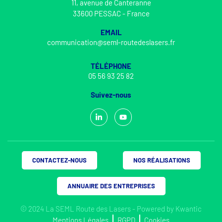
11, avenue de Canteranne
33600 PESSAC - France
EMAIL
communication@seml-routedeslasers.fr
TÉLÉPHONE
05 56 93 25 82
Suivez-nous
CONTACTEZ-NOUS
NOS RÉALISATIONS
ANNUAIRE DES ENTREPRISES
© 2024 La SEML Route des Lasers - Powered by
Kwantic
Mentions Légales
RGPD
Cookies