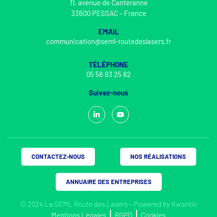
11, avenue de Canteranne
33600 PESSAC - France
EMAIL
communication@seml-routedeslasers.fr
TÉLÉPHONE
05 56 93 25 82
Suivez-nous
CONTACTEZ-NOUS
NOS RÉALISATIONS
ANNUAIRE DES ENTREPRISES
© 2024 La SEML Route des Lasers - Powered by
Kwantic
Mentions Légales
RGPD
Cookies