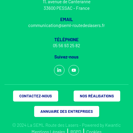
11, avenue de Canteranne
33600 PESSAC - France
EMAIL
communication@seml-routedeslasers.fr
TÉLÉPHONE
05 56 93 25 82
Suivez-nous
CONTACTEZ-NOUS
NOS RÉALISATIONS
ANNUAIRE DES ENTREPRISES
© 2024 La SEML Route des Lasers - Powered by
Kwantic
Mentions Légales
RGPD
Cookies