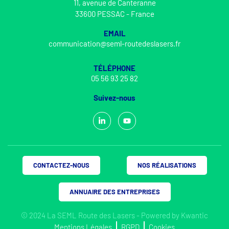
11, avenue de Canteranne
33600 PESSAC - France
EMAIL
communication@seml-routedeslasers.fr
TÉLÉPHONE
05 56 93 25 82
Suivez-nous
CONTACTEZ-NOUS
NOS RÉALISATIONS
ANNUAIRE DES ENTREPRISES
© 2024 La SEML Route des Lasers - Powered by
Kwantic
Mentions Légales
RGPD
Cookies