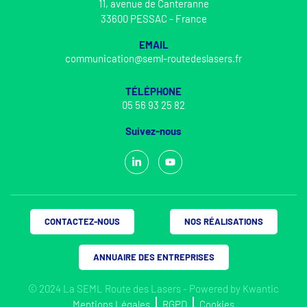
11, avenue de Canteranne
33600 PESSAC - France
EMAIL
communication@seml-routedeslasers.fr
TÉLÉPHONE
05 56 93 25 82
Suivez-nous
CONTACTEZ-NOUS
NOS RÉALISATIONS
ANNUAIRE DES ENTREPRISES
© 2024 La SEML Route des Lasers - Powered by
Kwantic
Mentions Légales
RGPD
Cookies