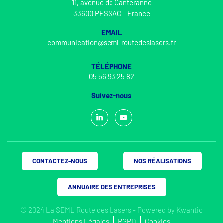
11, avenue de Canteranne
33600 PESSAC - France
EMAIL
communication@seml-routedeslasers.fr
TÉLÉPHONE
05 56 93 25 82
Suivez-nous
CONTACTEZ-NOUS
NOS RÉALISATIONS
ANNUAIRE DES ENTREPRISES
© 2024 La SEML Route des Lasers - Powered by
Kwantic
Mentions Légales
RGPD
Cookies