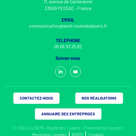
11, avenue de Canteranne
33600 PESSAC - France
EMAIL
communication@seml-routedeslasers.fr
TÉLÉPHONE
05 56 93 25 82
Suivez-nous
CONTACTEZ-NOUS
NOS RÉALISATIONS
ANNUAIRE DES ENTREPRISES
© 2024 La SEML Route des Lasers - Powered by
Kwantic
Mentions Légales
RGPD
Cookies