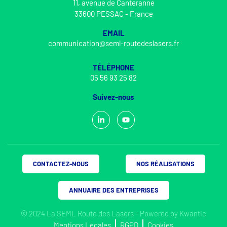
11, avenue de Canteranne
33600 PESSAC - France
EMAIL
communication@seml-routedeslasers.fr
TÉLÉPHONE
05 56 93 25 82
Suivez-nous
CONTACTEZ-NOUS
NOS RÉALISATIONS
ANNUAIRE DES ENTREPRISES
© 2024 La SEML Route des Lasers - Powered by
Kwantic
Mentions Légales
RGPD
Cookies