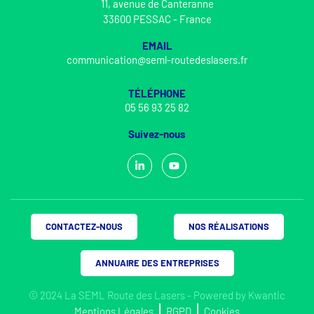
11, avenue de Canteranne
33600 PESSAC - France
EMAIL
communication@seml-routedeslasers.fr
TÉLÉPHONE
05 56 93 25 82
Suivez-nous
CONTACTEZ-NOUS
NOS RÉALISATIONS
ANNUAIRE DES ENTREPRISES
© 2024 La SEML Route des Lasers - Powered by
Kwantic
Mentions Légales
RGPD
Cookies