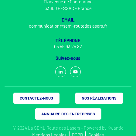
11, avenue de Canteranne
33600 PESSAC - France
EMAIL
communication@seml-routedeslasers.fr
TÉLÉPHONE
05 56 93 25 82
Suivez-nous
CONTACTEZ-NOUS
NOS RÉALISATIONS
ANNUAIRE DES ENTREPRISES
© 2024 La SEML Route des Lasers - Powered by
Kwantic
Mentions Légales
RGPD
Cookies