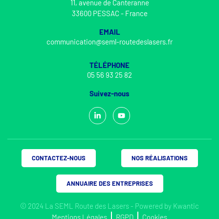
11, avenue de Canteranne
33600 PESSAC - France
EMAIL
communication@seml-routedeslasers.fr
TÉLÉPHONE
05 56 93 25 82
Suivez-nous
CONTACTEZ-NOUS
NOS RÉALISATIONS
ANNUAIRE DES ENTREPRISES
© 2024 La SEML Route des Lasers - Powered by
Kwantic
Mentions Légales
RGPD
Cookies