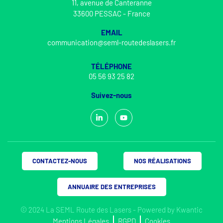
11, avenue de Canteranne
33600 PESSAC - France
EMAIL
communication@seml-routedeslasers.fr
TÉLÉPHONE
05 56 93 25 82
Suivez-nous
CONTACTEZ-NOUS
NOS RÉALISATIONS
ANNUAIRE DES ENTREPRISES
© 2024 La SEML Route des Lasers - Powered by
Kwantic
Mentions Légales
RGPD
Cookies