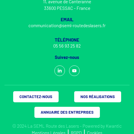
11, avenue de Canteranne
33600 PESSAC - France
EMAIL
communication@seml-routedeslasers.fr
TÉLÉPHONE
05 56 93 25 82
Suivez-nous
CONTACTEZ-NOUS
NOS RÉALISATIONS
ANNUAIRE DES ENTREPRISES
© 2024 La SEML Route des Lasers - Powered by
Kwantic
Mentions Légales
RGPD
Cookies