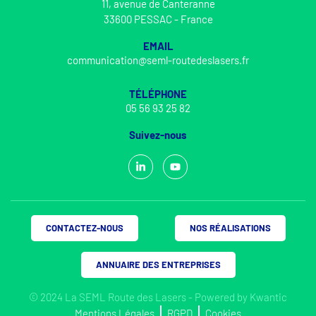
11, avenue de Canteranne
33600 PESSAC - France
EMAIL
communication@seml-routedeslasers.fr
TÉLÉPHONE
05 56 93 25 82
Suivez-nous
CONTACTEZ-NOUS
NOS RÉALISATIONS
ANNUAIRE DES ENTREPRISES
© 2024 La SEML Route des Lasers - Powered by
Kwantic
Mentions Légales
RGPD
Cookies