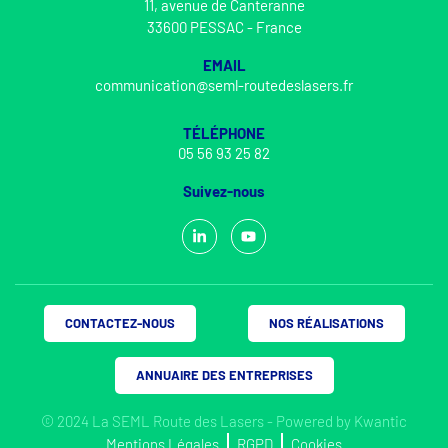
11, avenue de Canteranne
33600 PESSAC - France
EMAIL
communication@seml-routedeslasers.fr
TÉLÉPHONE
05 56 93 25 82
Suivez-nous
CONTACTEZ-NOUS
NOS RÉALISATIONS
ANNUAIRE DES ENTREPRISES
© 2024 La SEML Route des Lasers - Powered by
Kwantic
Mentions Légales
RGPD
Cookies