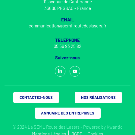
11, avenue de Canteranne
33600 PESSAC - France
EMAIL
communication@seml-routedeslasers.fr
TÉLÉPHONE
05 56 93 25 82
Suivez-nous
CONTACTEZ-NOUS
NOS RÉALISATIONS
ANNUAIRE DES ENTREPRISES
© 2024 La SEML Route des Lasers - Powered by
Kwantic
Mentions Légales
RGPD
Cookies