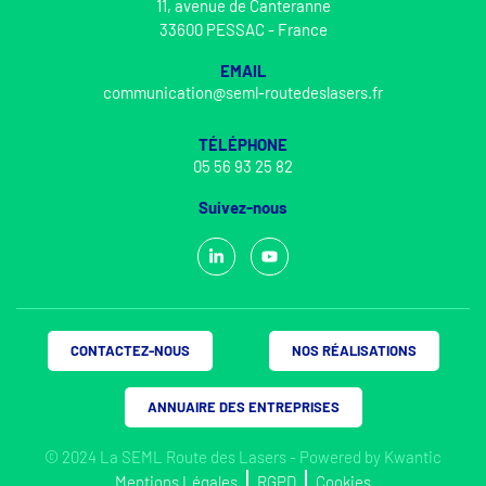
11, avenue de Canteranne
33600 PESSAC - France
EMAIL
communication@seml-routedeslasers.fr
TÉLÉPHONE
05 56 93 25 82
Suivez-nous
CONTACTEZ-NOUS
NOS RÉALISATIONS
ANNUAIRE DES ENTREPRISES
© 2024 La SEML Route des Lasers - Powered by
Kwantic
Mentions Légales
RGPD
Cookies