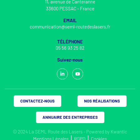
11, avenue de Canteranne
33600 PESSAC - France
EMAIL
communication@seml-routedeslasers.fr
TÉLÉPHONE
05 56 93 25 82
Suivez-nous
CONTACTEZ-NOUS
NOS RÉALISATIONS
ANNUAIRE DES ENTREPRISES
© 2024 La SEML Route des Lasers - Powered by
Kwantic
Mentions Légales
RGPD
Cookies