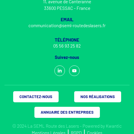
11, avenue de Canteranne
33600 PESSAC - France
EMAIL
communication@seml-routedeslasers.fr
TÉLÉPHONE
05 56 93 25 82
Suivez-nous
CONTACTEZ-NOUS
NOS RÉALISATIONS
ANNUAIRE DES ENTREPRISES
© 2024 La SEML Route des Lasers - Powered by
Kwantic
Mentions Légales
RGPD
Cookies