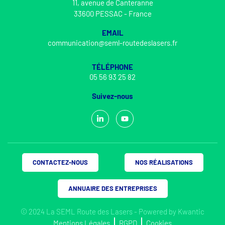
11, avenue de Canteranne
33600 PESSAC - France
EMAIL
communication@seml-routedeslasers.fr
TÉLÉPHONE
05 56 93 25 82
Suivez-nous
CONTACTEZ-NOUS
NOS RÉALISATIONS
ANNUAIRE DES ENTREPRISES
© 2024 La SEML Route des Lasers - Powered by
Kwantic
Mentions Légales
RGPD
Cookies