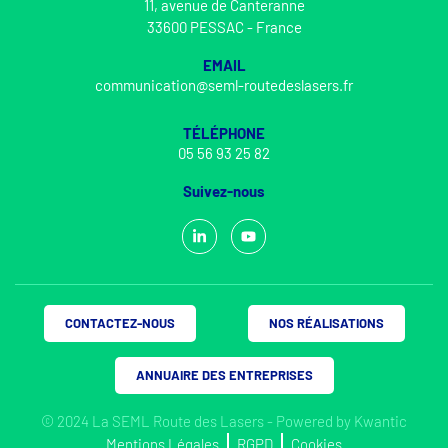
11, avenue de Canteranne
33600 PESSAC - France
EMAIL
communication@seml-routedeslasers.fr
TÉLÉPHONE
05 56 93 25 82
Suivez-nous
CONTACTEZ-NOUS
NOS RÉALISATIONS
ANNUAIRE DES ENTREPRISES
© 2024 La SEML Route des Lasers - Powered by
Kwantic
Mentions Légales
RGPD
Cookies