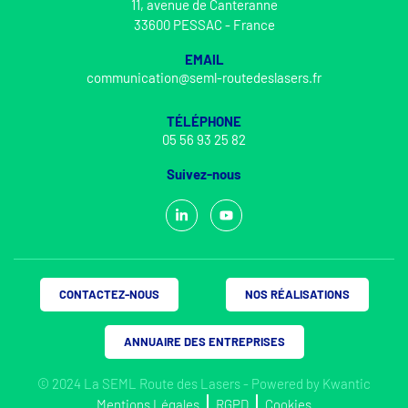
11, avenue de Canteranne
33600 PESSAC - France
EMAIL
communication@seml-routedeslasers.fr
TÉLÉPHONE
05 56 93 25 82
Suivez-nous
CONTACTEZ-NOUS
NOS RÉALISATIONS
ANNUAIRE DES ENTREPRISES
© 2024 La SEML Route des Lasers - Powered by
Kwantic
Mentions Légales
RGPD
Cookies