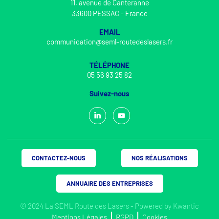
11, avenue de Canteranne
33600 PESSAC - France
EMAIL
communication@seml-routedeslasers.fr
TÉLÉPHONE
05 56 93 25 82
Suivez-nous
CONTACTEZ-NOUS
NOS RÉALISATIONS
ANNUAIRE DES ENTREPRISES
© 2024 La SEML Route des Lasers - Powered by
Kwantic
Mentions Légales
RGPD
Cookies