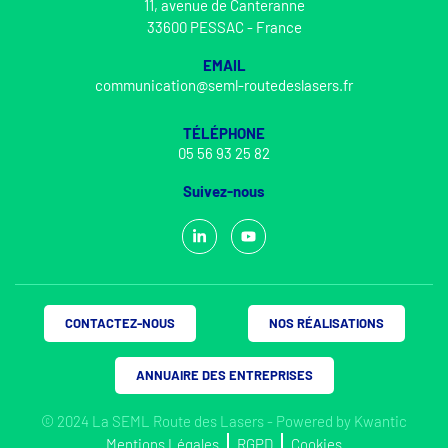
11, avenue de Canteranne
33600 PESSAC - France
EMAIL
communication@seml-routedeslasers.fr
TÉLÉPHONE
05 56 93 25 82
Suivez-nous
CONTACTEZ-NOUS
NOS RÉALISATIONS
ANNUAIRE DES ENTREPRISES
© 2024 La SEML Route des Lasers - Powered by
Kwantic
Mentions Légales
RGPD
Cookies