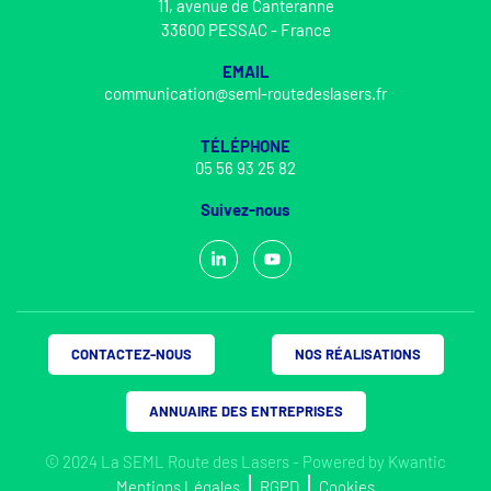
11, avenue de Canteranne
33600 PESSAC - France
EMAIL
communication@seml-routedeslasers.fr
TÉLÉPHONE
05 56 93 25 82
Suivez-nous
CONTACTEZ-NOUS
NOS RÉALISATIONS
ANNUAIRE DES ENTREPRISES
© 2024 La SEML Route des Lasers - Powered by
Kwantic
Mentions Légales
RGPD
Cookies