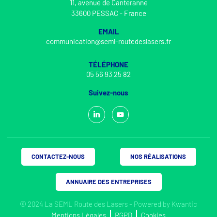
11, avenue de Canteranne
33600 PESSAC - France
EMAIL
communication@seml-routedeslasers.fr
TÉLÉPHONE
05 56 93 25 82
Suivez-nous
CONTACTEZ-NOUS
NOS RÉALISATIONS
ANNUAIRE DES ENTREPRISES
© 2024 La SEML Route des Lasers - Powered by
Kwantic
Mentions Légales
RGPD
Cookies