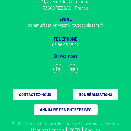
11, avenue de Canteranne
33600 PESSAC - France
EMAIL
communication@seml-routedeslasers.fr
TÉLÉPHONE
05 56 93 25 82
Suivez-nous
CONTACTEZ-NOUS
NOS RÉALISATIONS
ANNUAIRE DES ENTREPRISES
© 2024 La SEML Route des Lasers - Powered by
Kwantic
Mentions Légales
RGPD
Cookies