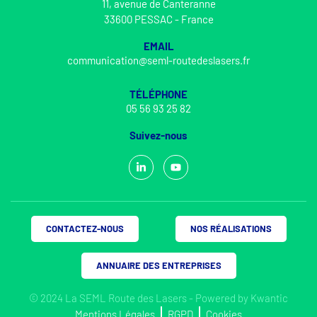
11, avenue de Canteranne
33600 PESSAC - France
EMAIL
communication@seml-routedeslasers.fr
TÉLÉPHONE
05 56 93 25 82
Suivez-nous
CONTACTEZ-NOUS
NOS RÉALISATIONS
ANNUAIRE DES ENTREPRISES
© 2024 La SEML Route des Lasers - Powered by
Kwantic
Mentions Légales
RGPD
Cookies