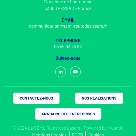
11, avenue de Canteranne
33600 PESSAC - France
EMAIL
communication@seml-routedeslasers.fr
TÉLÉPHONE
05 56 93 25 82
Suivez-nous
CONTACTEZ-NOUS
NOS RÉALISATIONS
ANNUAIRE DES ENTREPRISES
© 2024 La SEML Route des Lasers - Powered by
Kwantic
Mentions Légales
RGPD
Cookies