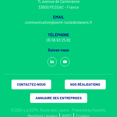
11, avenue de Canteranne
33600 PESSAC - France
EMAIL
communication@seml-routedeslasers.fr
TÉLÉPHONE
05 56 93 25 82
Suivez-nous
CONTACTEZ-NOUS
NOS RÉALISATIONS
ANNUAIRE DES ENTREPRISES
© 2024 La SEML Route des Lasers - Powered by
Kwantic
Mentions Légales
RGPD
Cookies